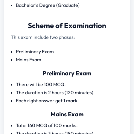
Bachelor’s Degree (Graduate)
Prelims Exam
Scheme of Examination
Mains Exam
This exam include two phases:
Hindi
English
Preliminary Exam
General Knowledge
Mains Exam
Geography and Natural Resources
Preliminary Exam
Rajasthan Agriculture and Economy
History and Culture
There will be 100 MCQ.
The duration is 2 hours (120 minutes)
Each right answer get 1 mark.
Mains Exam
Total 160 MCQ of 100 marks.
The duration is 3 hours (180 minutes).