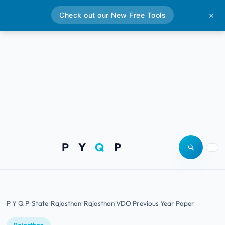
Check out our New Free Tools
✕
P Y
Q
P
Open site
Togg
P Y Q P
State
Rajasthan
Rajasthan VDO Previous Year Paper