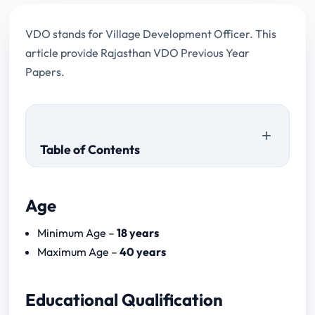
VDO stands for Village Development Officer. This
article provide Rajasthan VDO Previous Year
Papers.
Table of Contents
Age
Preliminary Exam
Minimum Age –
18 years
Mains Exam
Maximum Age –
40 years
Rajasthan VDO Prelims Syllabus
Download
Educational Qualification
Rajasthan VDO Mains Syllabus Download