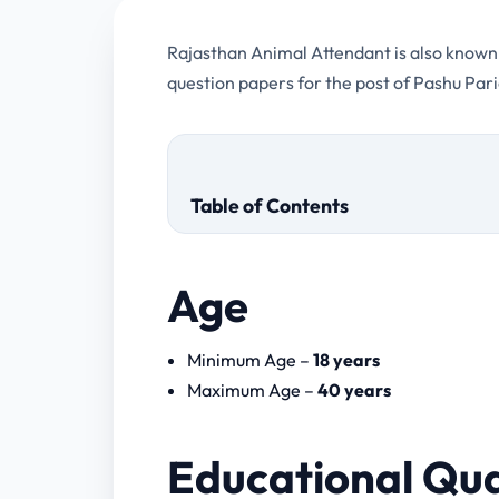
Rajasthan Animal Attendant is also known 
question papers for the post of Pashu Par
Table of Contents
Age
Download Papers
Minimum Age –
18 years
Pashu Paricharak Syllabus Downl
Maximum Age –
40 years
Rajasthan Animal Attendant 202
Rajasthan Animal Attendant Pre
Educational Qua
Part – A