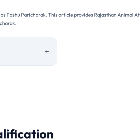
as Pashu Paricharak. This article provides Rajasthan Animal A
icharak.
oad
3 Notification Download
vious Papers
lification