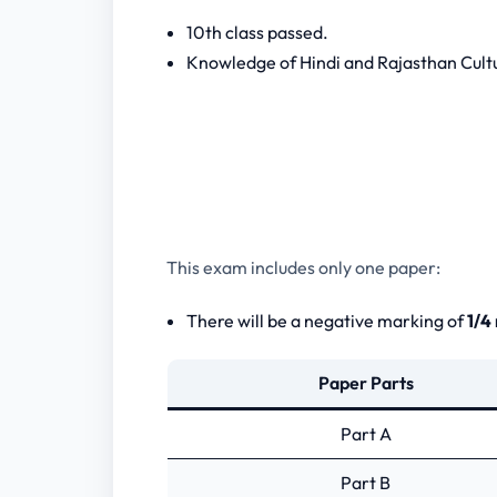
Part – B
10th class passed.
Knowledge of Hindi and Rajasthan Cult
This exam includes only one paper:
There will be a negative marking of
1/4
Paper Parts
Part A
Part B