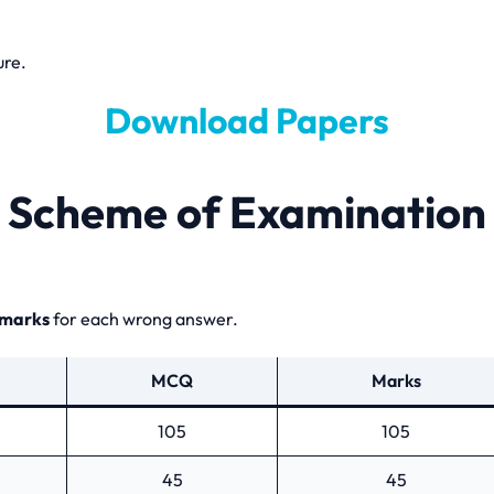
ure.
Download Papers
Scheme of Examination
 marks
for each wrong answer.
MCQ
Marks
105
105
45
45