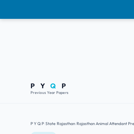
P Y
Q
P
Previous Year Papers
P Y Q P
State
Rajasthan
Rajasthan Animal Attendant Pr