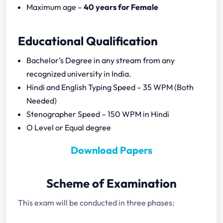
Maximum age –
40 years for Female
Stenographer Speed (300 marks)
Computer Typing Speed
Formatting Test (100 marks)
Educational Qualification
Interview (50 marks)
Bachelor’s Degree in any stream from any
Bihar Sachivalaya Reporter 2024
recognized university in India.
Notification
Hindi and English Typing Speed – 35 WPM (Both
Bihar Sachivalaya Reporter Previous Year
Papers
Needed)
Stenographer Speed – 150 WPM in Hindi
O Level or Equal degree
Download Papers
Scheme of Examination
This exam will be conducted in three phases: