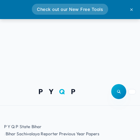
Check out our New Free Tools
✕
P Y
Q
P
Open site
Togg
P Y Q P
State
Bihar
Bihar Sachivalaya Reporter Previous Year Papers