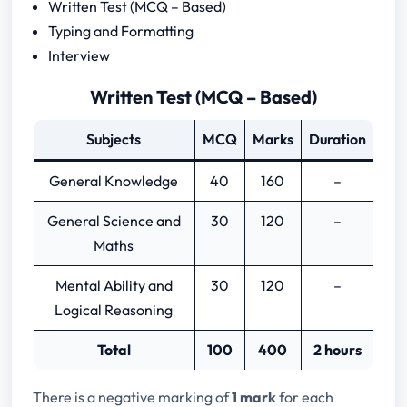
Written Test (MCQ – Based)
Typing and Formatting
Interview
Written Test (MCQ – Based)
Subjects
MCQ
Marks
Duration
General Knowledge
40
160
–
General Science and
30
120
–
Maths
Mental Ability and
30
120
–
Logical Reasoning
Total
100
400
2 hours
There is a negative marking of
1 mark
for each